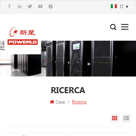
IT
RICERCA
Casa
Ricerca
Vista a g
Vi