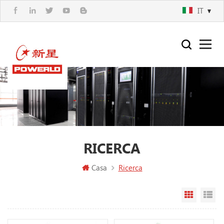
IT
RICERCA
Casa
Ricerca
Vista a g
Vi