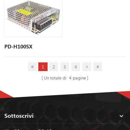
PD-H100SX
1
2
3
4
Un totale di
4
pagine
Sottoscrivi