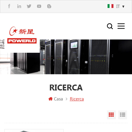
IT
RICERCA
Casa
Ricerca
Vista a g
Vi