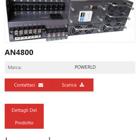
AN4800
POWERLD
Marca:
Contattaci
Scarica
Dettagli Del
Prodotto