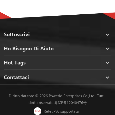
Sottoscrivi
Ho Bisogno Di Aiuto
Hot Tags
Contattaci
Diritto dautore © 2026 Powerld Enterprises Co.,Ltd.. Tutti i
diritti riservati.
粤ICP备12040476号
Rete IPv6 supportata