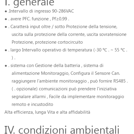
Ⅰ. generale
● .
Intervallo di ingresso 90-286VAC
● .
avere PFC.
funzione
,
Pf≥0.99 .
● .
Caratterà input oltre / sotto Protezione della tensione,
uscita sulla protezione della corrente, uscita sovratensione
Protezione, protezione cortocircuito
● .
largo
Intervallo operativo di temperatura
(-30
℃ .
~ 55
℃ .
) .
● .
sistema con
Gestione della batteria
,
sistema di
alimentazione
Monitoraggio,
Configura il
Sensore Can.
raggiungere l'ambiente
monitoraggio
, può fornire
RS485 .
( .
opzionale)
comunicazioni
può prendere l'iniziativa
segnalare
allarmi
,
Facile da implementare
monitoraggio
remoto
e incustodito
Alta efficienza, lunga
Vita e alta
affidabilità
IV. condizioni ambientali