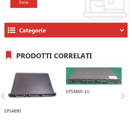
Categorie
PRODOTTI CORRELATI
EPS4860-1U
E
EPS4890