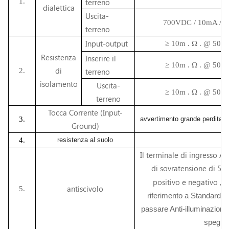
1.
terreno
dialettica
Uscita-
700VDC / 10mA / 1m
terreno
Input-output
≥
10m .
Ω .
@ 500
Resistenza
Inserire il
≥
10m .
Ω .
@ 500
di
2.
terreno
isolamento
Uscita-
≥
10m .
Ω .
@ 500
terreno
Tocca Corrente (Input-
3.
avvertimento
grande perdita
at
Ground)
4.
resistenza al suolo
Il terminale di ingresso A
di sovratensione di 5
positivo e negativo
, .
antiscivolo
5.
riferimento a Standard.
: 
passare Anti-illuminazione
spegni