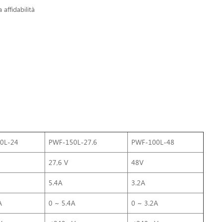
 affidabilità
0L-24
PWF-150L-27.6
PWF-100L-48
27,6 V
48V
5.4A
3.2A
A
0 ~ 5.4A
0 ~ 3.2A