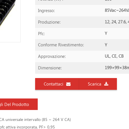
85Vac~264V
Ingresso:
12, 24, 27.6, 
Produzione:
Y
Pfc:
Y
Conforme Rivestimento:
UL, CE, CB
Approvazione:
199×99×38
Dimensione:
Contattaci
Scarica
li Del Prodotto
CA universale intervallo (85 ~ 264 V CA)
pfc attiva incorporata, PF> 0,95