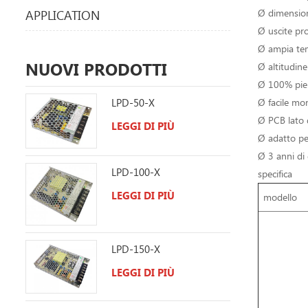
Ø dimensioni
APPLICATION
Ø uscite pr
Ø ampia te
NUOVI PRODOTTI
Ø altitudin
Ø 100% pien
LPD-50-X
Ø facile mo
Ø PCB lato 
LEGGI DI PIÙ
Ø adatto per
Ø 3 anni di
LPD-100-X
specifica
LEGGI DI PIÙ
modello
LPD-150-X
LEGGI DI PIÙ