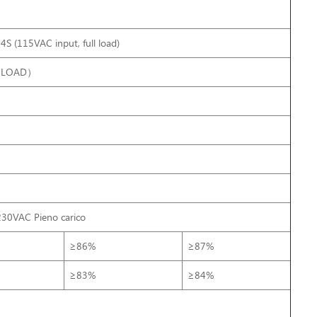
≤4S (115VAC input, full load)
o LOAD）
230VAC Pieno carico
≥86%
≥87%
≥83%
≥84%