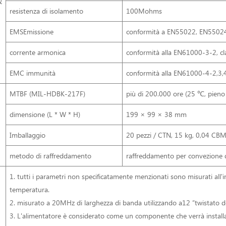
&
resistenza di isolamento
100Mohms
EMSEmissione
conformità a EN55022, EN55024, 
corrente armonica
conformità alla EN61000-3-2, cl
EMC immunità
conformità alla EN61000-4-2,3,4,5
MTBF (MIL-HDBK-217F)
più di 200.000 ore (25 ℃, pieno 
dimensione (L * W * H)
199 × 99 × 38 mm
Imballaggio
20 pezzi / CTN, 15 kg, 0,04 CB
metodo di raffreddamento
raffreddamento per convezione d'
1. tutti i parametri non specificatamente menzionati sono misurati all
temperatura.
2. misurato a 20MHz di larghezza di banda utilizzando a12 ”twistato 
3. L'alimentatore è considerato come un componente che verrà installa