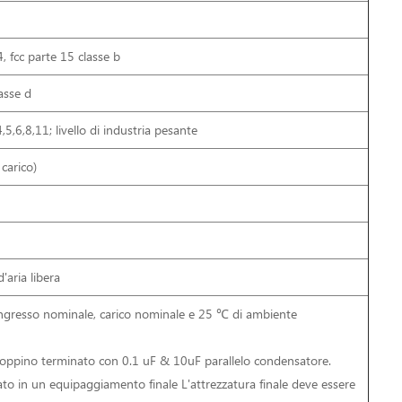
fcc parte 15 classe b
asse d
,6,8,11; livello di industria pesante
carico)
M
aria libera
'ingresso nominale, carico nominale e 25 ℃ di ambiente
doppino terminato con 0.1 uF & 10uF parallelo condensatore.
to in un equipaggiamento finale L'attrezzatura finale deve essere