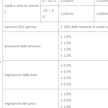
0 ~ 65 ℃
≤100mV
≤150m
ripple e nota di rumore
-20 ~ 0
2
≤200mV
≤300m
℃
tensione ADJ. gamma
± 10% della tensione di uscita 
± 1,0%
± 1,0%
precisione della tensione
± 1,0%
± 1,0%
e
± 0,5%
± 0,5%
regolazione della linea
± 0,5%
± 0,5%
± 1,0%
± 0,5%
regolazione del carico
± 1,0%