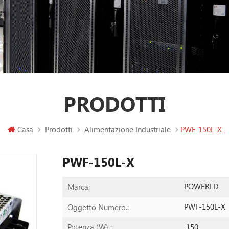
PRODOTTI
Casa
Prodotti
Alimentazione Industriale
PWF-150L-X
PWF-150L-X
POWERLD
Marca:
PWF-150L-X
Oggetto Numero.:
150
Potenza (W) :