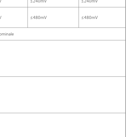
V
≤240mV
≤240mV
V
≤480mV
≤480mV
nominale