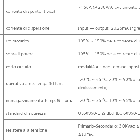
＜ 50A @ 230VAC avviamento a 
corrente di spunto (tipica)
corrente di dispersione
Input — output: ≤0,25mA Ingr
sovraccarico
105% ~ 150% della corrente di us
sopra il potere
105% ~ 150% della corrente di us
corto circuito
modalità a lungo termine, ripris
-20 ℃ ~ 65 ℃; 20% ~ 90% di umidi
operativo amb. Temp. & Hum.
declassamento)
immagazzinamento Temp. & Hum.
-20 ℃ ~ 85 ℃; 10% ~ 95% di um
standard di sicurezza
UL60950-1 2ndEd; IEC 60950-1:
Primario-Secondario: 3.0KVac; 
resistere alla tensione
≤10mA.