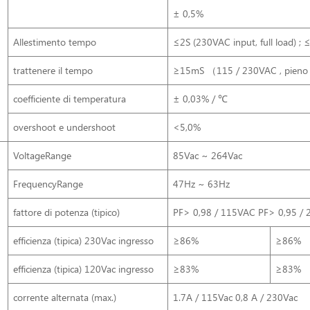
± 0,5%
Allestimento tempo
≤2S (230VAC input, full load) ; 
trattenere il tempo
≥15mS （115 / 230VAC , pien
coefficiente di temperatura
± 0,03% / ℃
overshoot e undershoot
<5,0%
VoltageRange
85Vac ~ 264Vac
FrequencyRange
47Hz ~ 63Hz
fattore di potenza (tipico)
PF> 0,98 / 115VAC PF> 0,95 / 
efficienza (tipica) 230Vac ingresso
≥86%
≥86%
efficienza (tipica) 120Vac ingresso
≥83%
≥83%
corrente alternata (max.)
1.7A / 115Vac 0,8 A / 230Vac