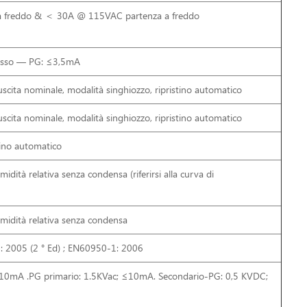
freddo & ＜ 30A @ 115VAC partenza a freddo
esso — PG: ≤3,5mA
cita nominale, modalità singhiozzo, ripristino automatico
cita nominale, modalità singhiozzo, ripristino automatico
tino automatico
tà relativa senza condensa (riferirsi alla curva di
idità relativa senza condensa
 2005 (2 ° Ed) ; EN60950-1: 2006
≤10mA .PG primario: 1.5KVac; ≤10mA. Secondario-PG: 0,5 KVDC;