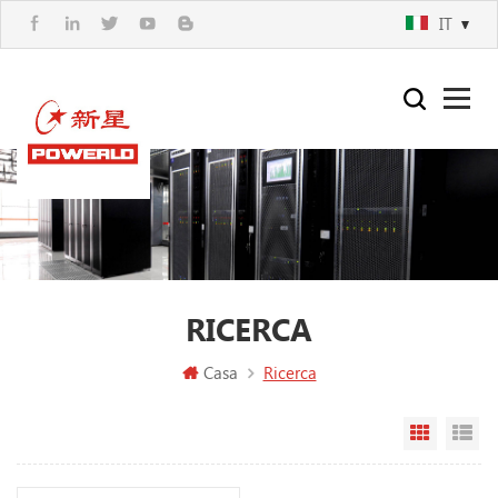
IT
RICERCA
Casa
Ricerca
Vista a g
Vi