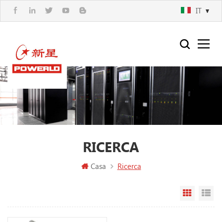
IT
RICERCA
Casa
Ricerca
Vista a g
Vi