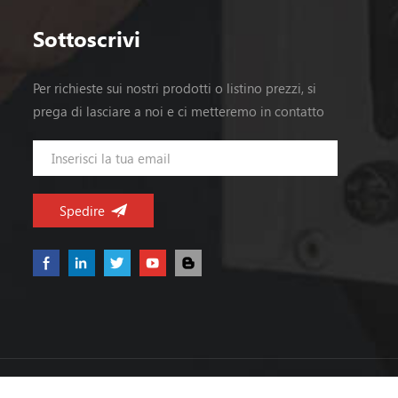
Sottoscrivi
Per richieste sui nostri prodotti o listino prezzi, si
prega di lasciare a noi e ci metteremo in contatto
entro 24 ore.
Diritto dauto