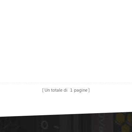
Un totale di
1
pagine