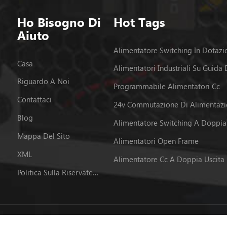
Ho Bisogno Di
Hot Tags
Aiuto
Alimentatore Switching In Dotazi
Casa
Alimentatori Industriali Su Guida 
Riguardo A Noi
Programmabile Alimentatori Cc
Contattaci
24v Commutazione Di Alimentaz
Blog
Mappa Del Sito
Alimentatori Open Frame
XML
Alimentatore Cc A Doppia Uscita
Politica Sulla Riservatezza
re © 2026 Powerld Enterprises Co.,Ltd.. Tutti i diritti riservati.
粤ICP