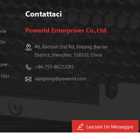
Contattaci
Powerld Enterprises Co.,Ltd.
one
Din
#6, Baotian 2nd Rd, Xixiang, Bao'an
District, Shenzhen, 518102, China
ione
+86-755-86222081
Alimentatore Switching A Doppia Uscita
dangbing@powerld.com
Lasciate Un Messaggio
备12040476号