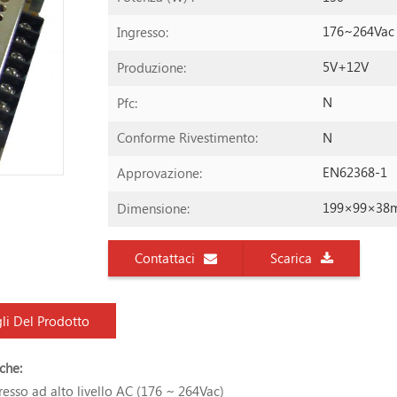
176~264Vac
Ingresso:
5V+12V
Produzione:
N
Pfc:
N
Conforme Rivestimento:
EN62368-1
Approvazione:
199×99×38
Dimensione:
Contattaci
Scarica
li Del Prodotto
che:
resso ad alto livello AC (176 ~ 264Vac)