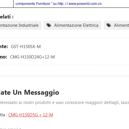
componente Forniture " su http: / / www.powerld.com.cn.
lati :
ntazione Industriale
Alimentazione Elettrica
Aliment
te:
GST-H150SX-M
mo:
CMG-H150D24G+12-M
iate Un Messaggio
nteressato ai nostri prodotti e vuoi conoscere maggiori dettagli, las
ta :
CMG-H150D5G + 12-M