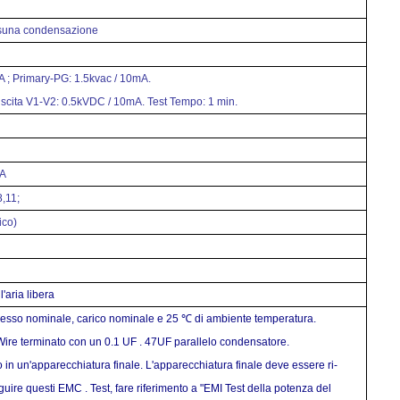
una condensazione
A ; Primary-PG: 1.5kvac / 10mA.
scita V1-V2: 0.5kVDC / 10mA. Test Tempo: 1 min.
 A
,11;
ico)
aria libera
gresso nominale, carico nominale e 25 ℃ di ambiente temperatura.
Wire terminato con un 0.1 UF . 47UF parallelo condensatore.
in un'apparecchiatura finale. L'apparecchiatura finale deve essere ri-
re questi EMC . Test, fare riferimento a "EMI Test della potenza del