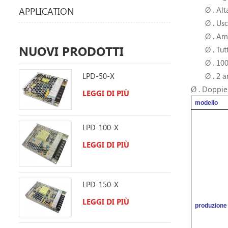
Ø . Alt
APPLICATION
Ø . Us
Ø . Am
NUOVI PRODOTTI
Ø . Tu
Ø . 10
LPD-50-X
Ø . 2 a
Ø .
Doppie u
LEGGI DI PIÙ
modello
LPD-100-X
LEGGI DI PIÙ
LPD-150-X
LEGGI DI PIÙ
produzione