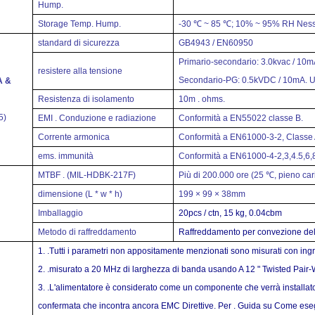
Hump.
Storage Temp. Hump.
-30 ℃ ~ 85 ℃;
10% ~ 95% RH
Ness
standard di sicurezza
GB4943 / EN60950
Primario-secondario: 3.0kvac / 10m
resistere alla tensione
Secondario-PG: 0.5kVDC / 10mA.
U
A &
Resistenza di isolamento
10m .
ohms.
5)
EMI . Conduzione e radiazione
Conformità a EN55022 classe B.
Corrente armonica
Conformità a EN61000-3-2, Classe
ems.
immunità
Conformità a EN61000-4-2,3,4.5,6,8
MTBF . (MIL-HDBK-217F)
Più di 200.000 ore (25 ℃, pieno car
dimensione
(L * w * h)
199 × 99 × 38mm
Imballaggio
20pcs / ctn, 15 kg, 0.04cbm
Metodo di raffreddamento
Raffreddamento per convezione dell'
1. .
Tutti i parametri non appositamente menzionati sono misurati con in
2. .
misurato a 20 MHz di larghezza di banda usando A 12 " Twisted Pair-
3. .
L'alimentatore è considerato come un componente che verrà installato 
confermata che incontra ancora EMC Direttive. Per . Guida su Come esegui