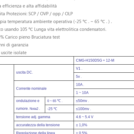
a efficienza e alta affidabilità
cita Protezioni: SCP / OVP / opp / OLP
pia temperatura ambiente operativa (-25
℃ .
~ 65
℃ .
) .
tto usando 105 ℃ Lunga vita elettrolitica condensatori.
0% Carico pieno Bruciatura test
nni di garanzia
scite isolate
CMG-H150D5G + 12-M
V1 .
uscita DC.
5v .
10A .
Corrente nominale
1 ~ 10A
ondulazione e
℃ .
≤50mv .
0 ~ 65
rumore.
Nota2 .
-25 ℃
≤100mv .
tensione adj.
gamma
4.6 ~ 5.4 V
accuratezza della tensione
± 1,0%
Regolazione della linea
± 0,5%