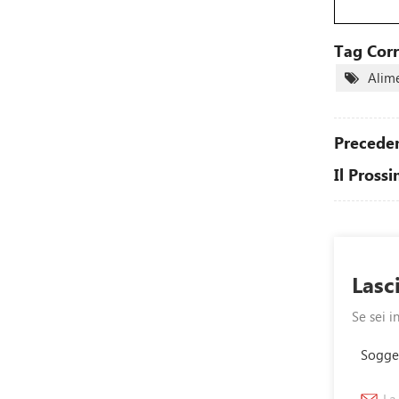
Tag Corre
Alime
Preceden
Il Prossi
Lasc
Se sei i
Sogget