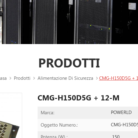
PRODOTTI
asa
Prodotti
Alimentazione Di Sicurezza
CMG-H150D5G + 
CMG-H150D5G + 12-M
POWERLD
Marca:
CMG-H150D
Oggetto Numero.:
150
Potenza (W) :