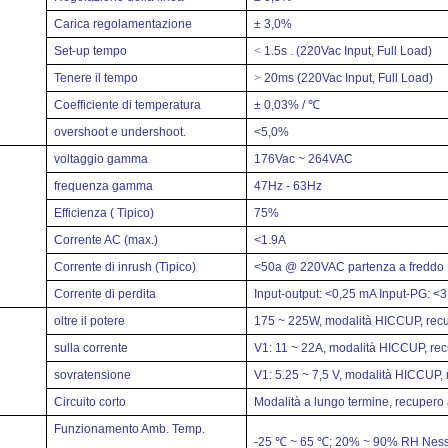
Carica regolamentazione
± 3,0%
Set-up tempo
<
1.5s . (220Vac Input, Full Load)
Tenere il tempo
>
20ms (220Vac Input, Full Load)
Coefficiente di temperatura
± 0,03% / ℃
overshoot e undershoot.
<5,0%
voltaggio
gamma
176Vac ~ 264VAC
frequenza
gamma
47Hz - 63Hz
Efficienza ( Tipico)
75%
Corrente AC (max.)
<1.9A
Corrente di inrush (Tipico)
<50a @ 220VAC
partenza a freddo
Corrente di perdita
Input-output: <0,25 mA
Input-PG: <
oltre il potere
175 ~ 225W, modalità HICCUP, rec
sulla corrente
V1: 11 ~ 22A, modalità HICCUP, re
sovratensione
V1: 5.25 ~ 7,5 V, modalità HICCUP,
Circuito corto
Modalità a lungo termine,
recupero 
Funzionamento Amb. Temp.
-25 ℃
~ 65 ℃;
20% ~ 90% RH
Ness