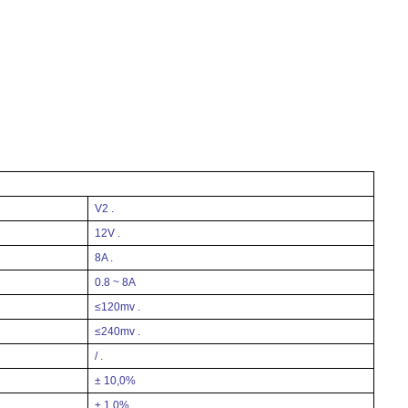
V2 .
12V .
8A .
0.8 ~ 8A
≤120mv .
≤240mv .
/ .
± 10,0%
± 1,0%