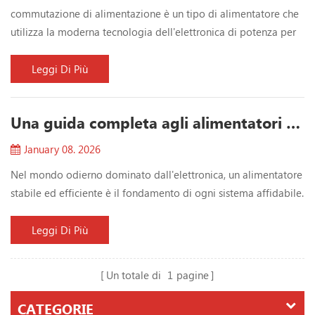
commutazione di alimentazione è un tipo di alimentatore che
utilizza la moderna tecnologia dell'elettronica di potenza per
controllare il rapporto di accensione e spegnimento per
mantenere una tensione di uscita stabile. gli alimentatori
Leggi Di Più
switching sono generalmente composti da modulazione di
larghezza di impulso (PWM) ics di controllo e MOSFET. quindi
Una guida completa agli alimentatori switching: soluzioni da un produttore professionista
cosa sono i vantaggi di un alimentatore con PF...
January 08. 2026
Nel mondo odierno dominato dall'elettronica, un alimentatore
stabile ed efficiente è il fondamento di ogni sistema affidabile.
Dall'automazione industriale alle telecomunicazioni, dalle
apparecchiature medicali all'elettronica di consumo, gli
Leggi Di Più
alimentatori switching svolgono un ruolo fondamentale nel
garantire prestazioni e sicurezza costanti. Come produttore
Un totale di
1
pagine
professionale di alimentatori switching...
CATEGORIE