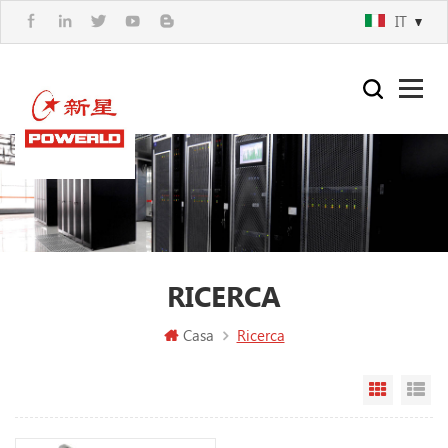
IT
RICERCA
Casa
Ricerca
Vista a g
Vi