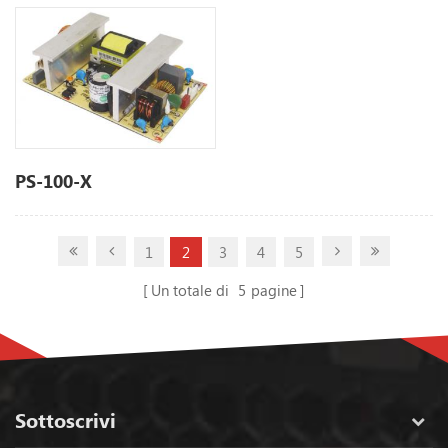
PS-100-X
1
2
3
4
5
Un totale di
5
pagine
Sottoscrivi