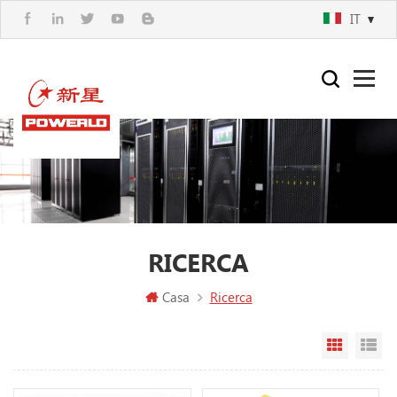
IT
RICERCA
Casa
Ricerca
Vista a g
Vi